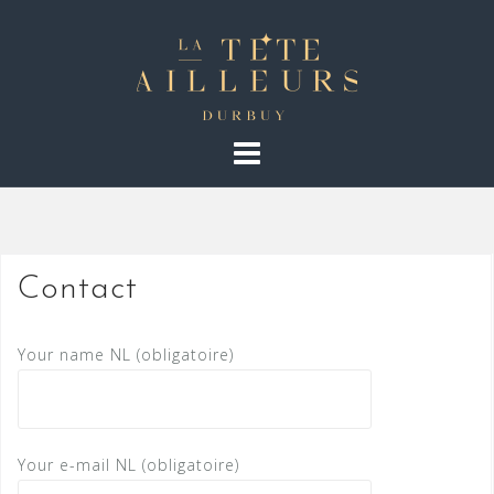
S
k
i
p
t
o
c
o
n
t
Contact
e
n
Your name NL (obligatoire)
t
Your e-mail NL (obligatoire)